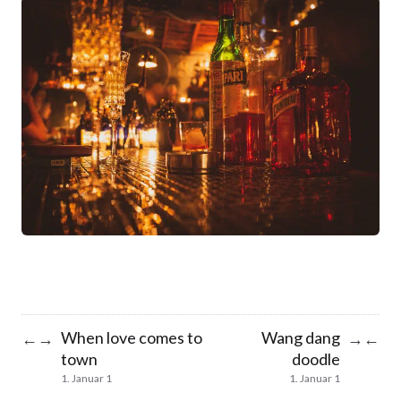
When love comes to
Wang dang
←
→
→
←
town
doodle
1. Januar 1
1. Januar 1