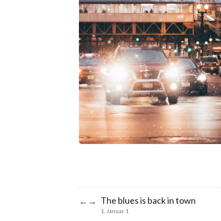
The blues is back in town
←
→
1. Januar 1