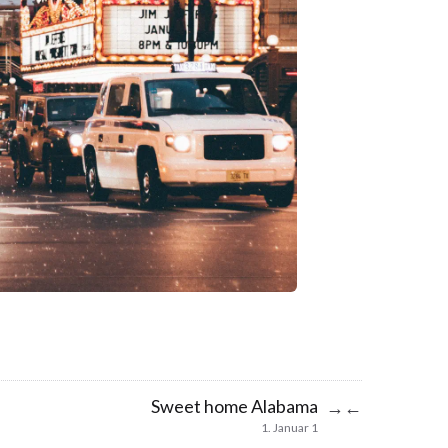
Sweet home Alabama
→
←
1. Januar 1