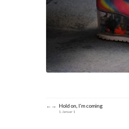
Hold on, I'm coming
←
→
1. Januar 1